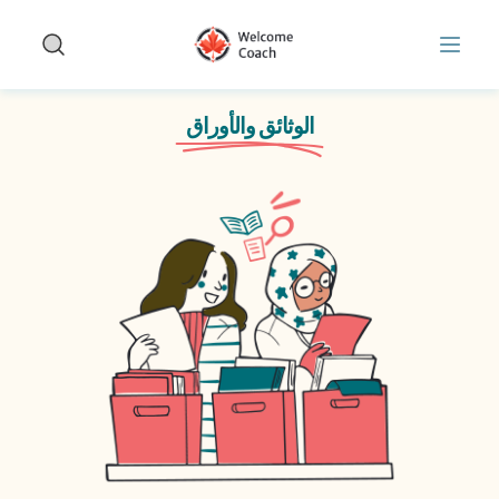
Skip to main conten
لموضوعات | الوثائق والأوراق | WelcomeCoach
الوثائق والأوراق