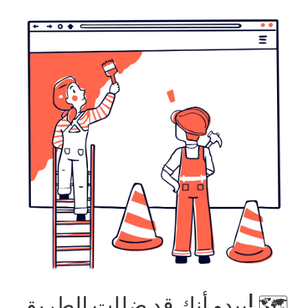
يبدو أنك قد ضللت الطريق! 🗺️