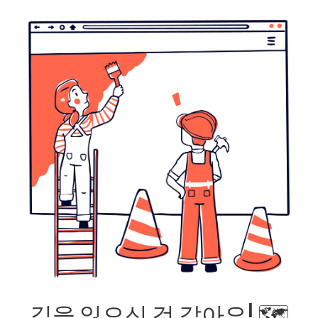
길을 잃으신 것 같아요! 🗺️