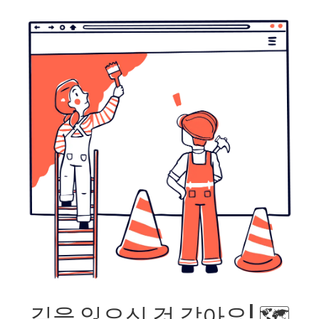
길을 잃으신 것 같아요! 🗺️