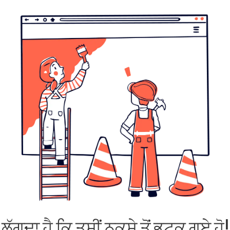
ਲੱਗਦਾ ਹੈ ਕਿ ਤੁਸੀਂ ਨਕਸ਼ੇ ਤੋਂ ਭਟਕ ਗਏ ਹੋ!