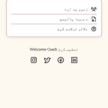
زموږ په اړه
د ډیټا پالیسي
ملاتړ ترلاسه کړئ
تعقیب کړئ
Welcome Coach