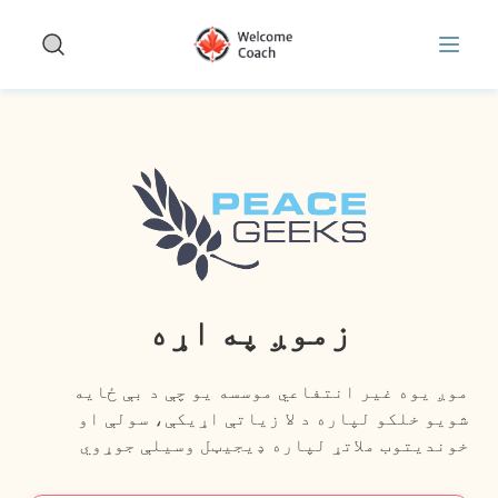
WelcomeCo په اړه | په کاناډا کې د نویو راغلو سره مرسته
Skip to main conten
زموږ په اړه
موږ یوه غیر انتفاعي موسسه یو چې د بې ځایه
شویو خلکو لپاره د لا زیاتې اړیکې، سولې او
خوندیتوب ملاتړ لپاره ډیجیټل وسیلې جوړوي