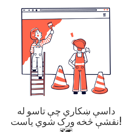
داسې ښکاري چې تاسو له
نقشې څخه ورک شوي یاست!