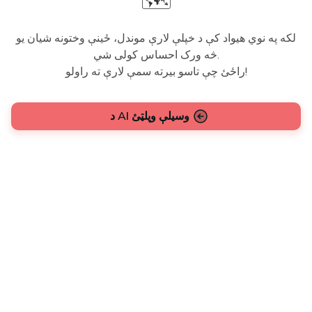
🗺️
لکه په نوي هیواد کې د خپلې لارې موندل، ځینې وختونه شیان یو
څه ورک احساس کولی شي.
راځئ چې تاسو بیرته سمې لارې ته راولو!
د AI وسیلې وپلټئ