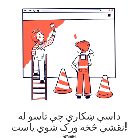
داسې ښکاري چې تاسو له
نقشې څخه ورک شوي یاست!