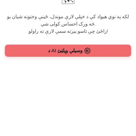
🗺️
لکه په نوي هیواد کې د خپلې لارې موندل، ځینې وختونه شیان یو
څه ورک احساس کولی شي.
راځئ چې تاسو بیرته سمې لارې ته راولو!
د AI وسیلې وپلټئ