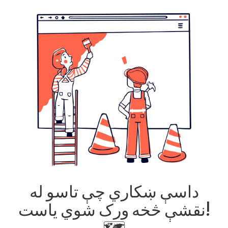
داسې ښکاري چې تاسو له
نقشې څخه ورک شوي یاست!