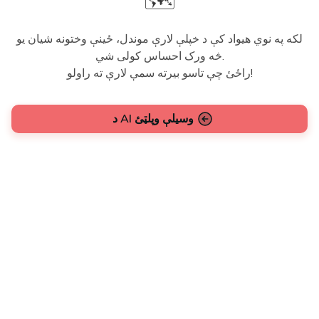
🗺️
لکه په نوي هیواد کې د خپلې لارې موندل، ځینې وختونه شیان یو
څه ورک احساس کولی شي.
راځئ چې تاسو بیرته سمې لارې ته راولو!
د AI وسیلې وپلټئ