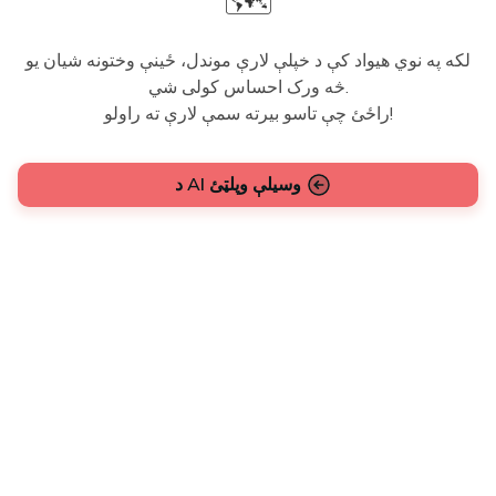
🗺️
لکه په نوي هیواد کې د خپلې لارې موندل، ځینې وختونه شیان یو
څه ورک احساس کولی شي.
راځئ چې تاسو بیرته سمې لارې ته راولو!
د AI وسیلې وپلټئ