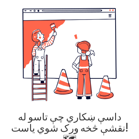
داسې ښکاري چې تاسو له
نقشې څخه ورک شوي یاست!