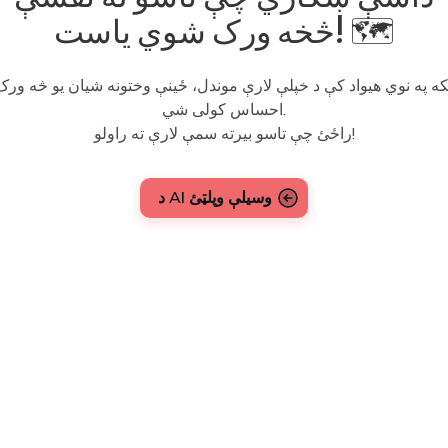
څخه ورک شوي یاست! 🗺️
که په نوي هیواد کې د خپلې لارې موندل، ځینې وختونه شیان یو څه ورک
احساس کولی شي.
راځئ چې تاسو بیرته سمې لارې ته راولو!
د AI وسیلې وپلټئ