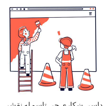
داسې ښکاري چې تاسو له نقشې