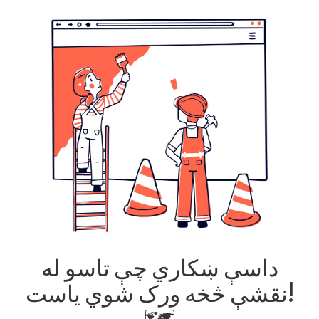
داسې ښکاري چې تاسو له
نقشې څخه ورک شوي یاست!