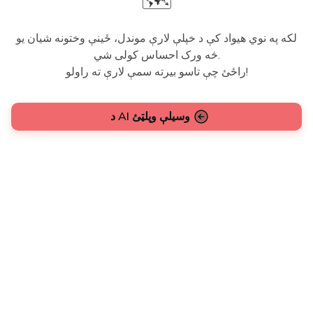
🗺️
لکه په نوي هیواد کې د خپلې لارې موندل، ځینې وختونه شیان یو
څه ورک احساس کولی شي.
راځئ چې تاسو بیرته سمې لارې ته راولو!
د AI وسیلې وپلټئ