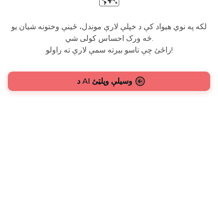
🗺️
لکه په نوي هیواد کې د خپلې لارې موندل، ځینې وختونه شیان یو
څه ورک احساس کولی شي.
راځئ چې تاسو بیرته سمې لارې ته راولو!
د AI وسیلې وپلټئ