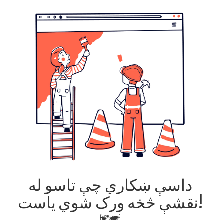
داسې ښکاري چې تاسو له
نقشې څخه ورک شوي یاست!