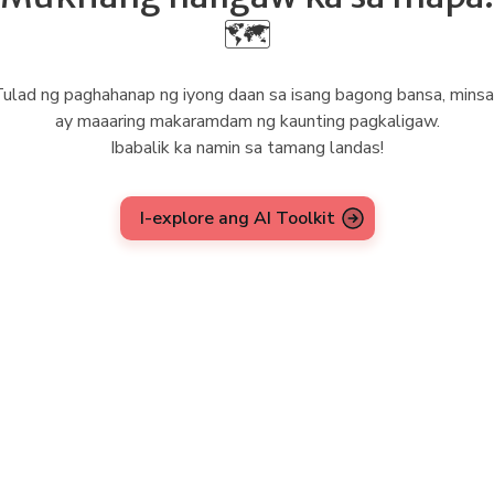
🗺️
ulad ng paghahanap ng iyong daan sa isang bagong bansa, mins
ay maaaring makaramdam ng kaunting pagkaligaw.
Ibabalik ka namin sa tamang landas!
I-explore ang AI Toolkit