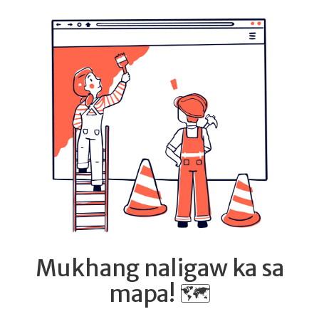
Mukhang naligaw ka sa
mapa! 🗺️