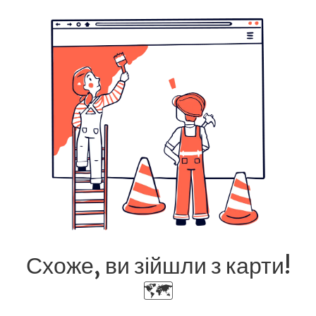
Схоже, ви зійшли з карти!
🗺️