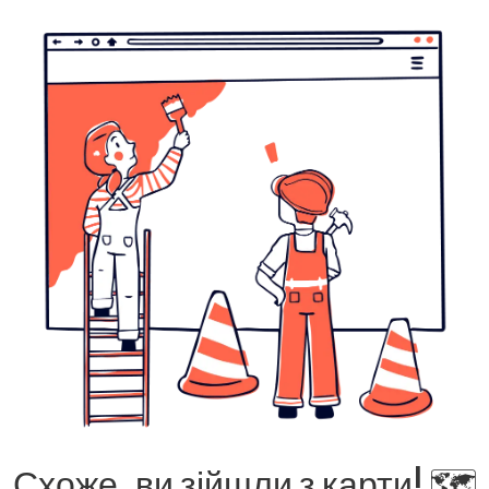
Схоже, ви зійшли з карти! 🗺️