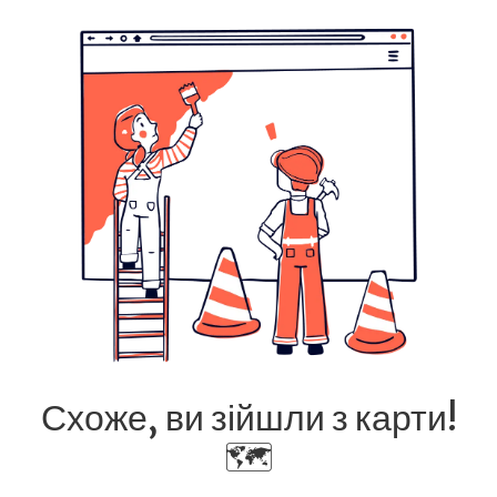
Схоже, ви зійшли з карти!
🗺️