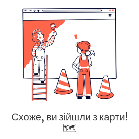
Схоже, ви зійшли з карти!
🗺️