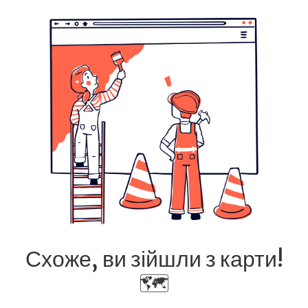
Схоже, ви зійшли з карти!
🗺️