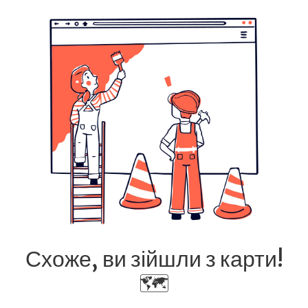
Схоже, ви зійшли з карти!
🗺️