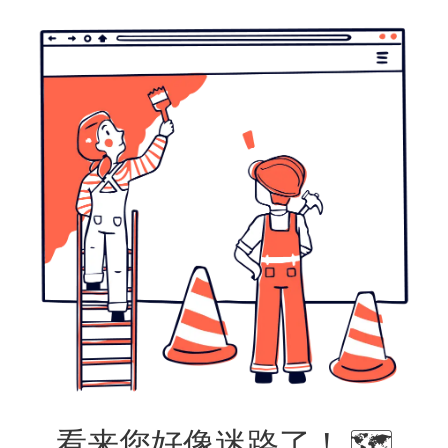
看来您好像迷路了！ 🗺️