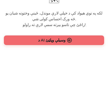
🗺️
لکه په نوي هیواد کې د خپلې لارې موندل، ځینې وختونه شیان یو
څه ورک احساس کولی شي.
راځئ چې تاسو بیرته سمې لارې ته راولو!
د AI وسیلې وپلټئ