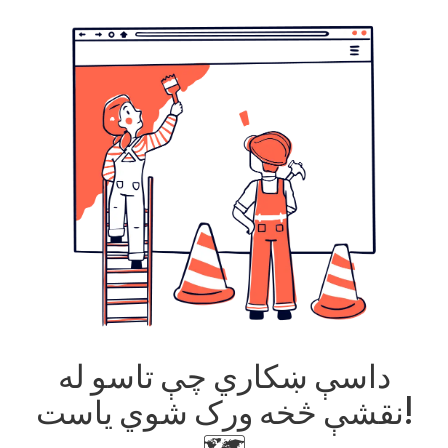
داسې ښکاري چې تاسو له
نقشې څخه ورک شوي یاست!